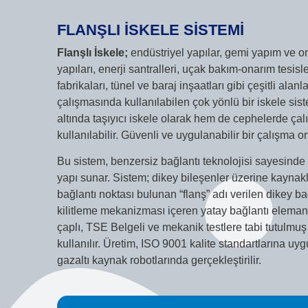
FLANŞLI İSKELE SİSTEMİ
Flanşlı İskele;
endüstriyel yapılar, gemi yapım ve on
yapıları, enerji santralleri, uçak bakım-onarım tesisl
fabrikaları, tünel ve baraj inşaatları gibi çeşitli alan
çalışmasında kullanılabilen çok yönlü bir iskele si
altında taşıyıcı iskele olarak hem de cephelerde çal
kullanılabilir. Güvenli ve uygulanabilir bir çalışma o
Bu sistem, benzersiz bağlantı teknolojisi sayesinde 
yapı sunar. Sistem; dikey bileşenler üzerine kaynak
bağlantı noktası bulunan “flanş” adı verilen dikey b
kilitleme mekanizması içeren yatay bağlantı elema
çaplı, TSE Belgeli ve mekanik testlere tabi tutulmuş
kullanılır. Üretim, ISO 9001 kalite standartlarına uy
gazaltı kaynak robotlarında gerçekleştirilir.