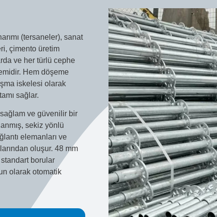
arımı (tersaneler), sanat
eri, çimento üretim
larda ve her türlü cephe
stemidir. Hem döşeme
ışma iskelesi olarak
rtamı sağlar.
sağlam ve güvenilir bir
lanmış, sekiz yönlü
ağlantı elemanları ve
nlarından oluşur. 48 mm
 standart borular
gun olarak otomatik