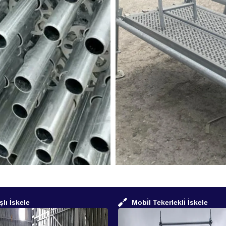
şlı İskele
Mobi̇l Tekerlekli̇ İskele