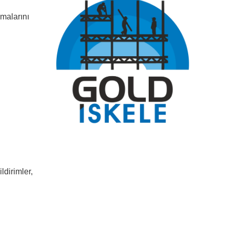
lmalarını
ldirimler,