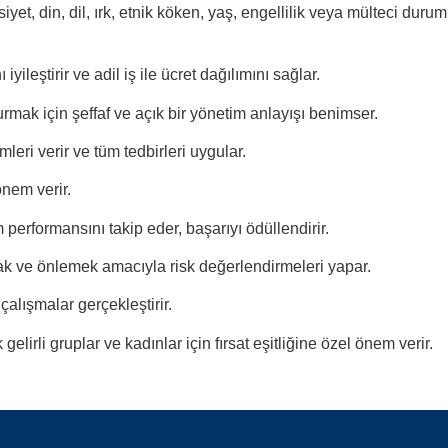
nsiyet, din, dil, ırk, etnik köken, yaş, engellilik veya mülteci durum
yileştirir ve adil iş ile ücret dağılımını sağlar.
kurmak için şeffaf ve açık bir yönetim anlayışı benimser.
leri verir ve tüm tedbirleri uygular.
önem verir.
m performansını takip eder, başarıyı ödüllendirir.
tmak ve önlemek amacıyla risk değerlendirmeleri yapar.
çalışmalar gerçekleştirir.
elirli gruplar ve kadınlar için fırsat eşitliğine özel önem verir.