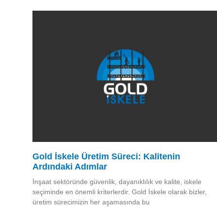
Gold İskele Üretim Süreci: Kalitenin
Ardındaki Adımlar
İnşaat sektöründe güvenlik, dayanıklılık ve kalite, iskele
seçiminde en önemli kriterlerdir. Gold İskele olarak bizler,
üretim sürecimizin her aşamasında bu