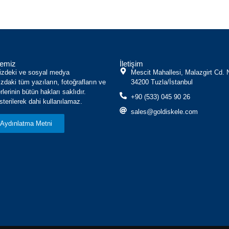
lkemiz
İletişim
izdeki ve sosyal medya
Mescit Mahallesi, Malazgirt Cd. 
zdaki tüm yazıların, fotoğrafların ve
34200 Tuzla/İstanbul
lerinin bütün hakları saklıdır.
+90 (533) 045 90 26
terilerek dahi kullanılamaz.
sales@goldiskele.com
Aydınlatma Metni