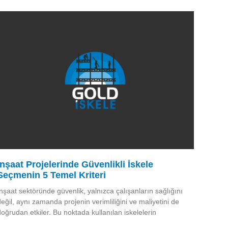
İnşaat Projelerinde Güvenlikli İskele
Seçmenin 5 Temel Kriteri
İnşaat sektöründe güvenlik, yalnızca çalışanların sağlığını
değil, aynı zamanda projenin verimliliğini ve maliyetini de
doğrudan etkiler. Bu noktada kullanılan iskelelerin