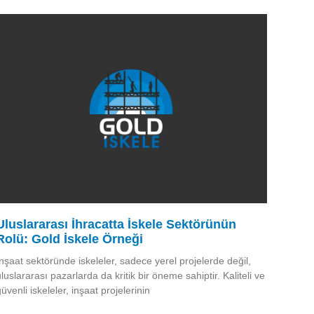
Uluslararası İhracatta İskele Sektörünün
Rolü: Gold İskele Örneği
İnşaat sektöründe iskeleler, sadece yerel projelerde değil,
uluslararası pazarlarda da kritik bir öneme sahiptir. Kaliteli ve
güvenli iskeleler, inşaat projelerinin