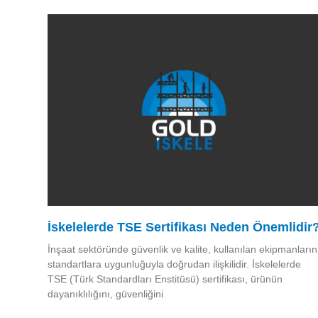
İskelelerde TSE Sertifikası Neden Önemlidir
İnşaat sektöründe güvenlik ve kalite, kullanılan ekipmanların
standartlara uygunluğuyla doğrudan ilişkilidir. İskelelerde
TSE (Türk Standardları Enstitüsü) sertifikası, ürünün
dayanıklılığını, güvenliğini