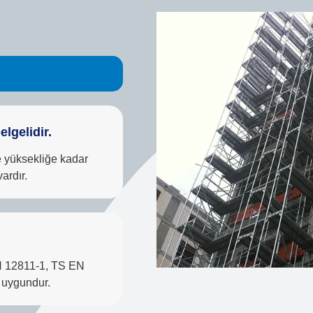
lgelidir.
e yüksekliğe kadar
ardır.
N 12811-1, TS EN
 uygundur.