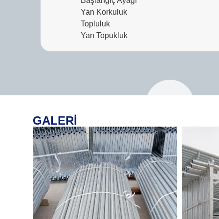
Başlangıç Ayağı
Yan Korkuluk
Topluluk
Yan Topukluk
GALERİ