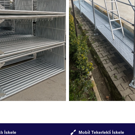
lı İskele
Mobi̇l Tekerlekli̇ İskele