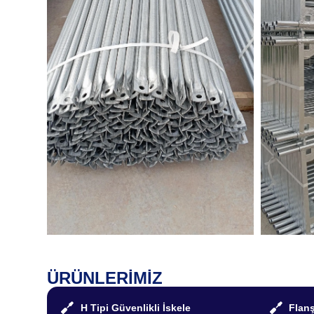
ÜRÜNLERİMİZ
H Tipi Güvenlikli İskele
Flanş